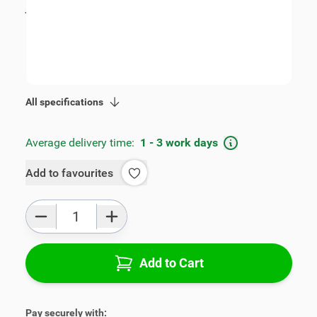
incl. tax
€89.00
SKU:
V01059
Geschikt voor model:
Panda
Product Group:
Armrests
All specifications
Average delivery time:
1 - 3 work days
Add to favourites
Qty
Add to Cart
Pay securely with: